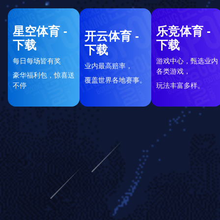
深圳足球队实力解析
2026-05-01
1
深圳足球队作为中国足球职业联赛中的一支重要球
对深圳足球队的实力进行深入解析，包括球队历史
面，深圳足球队自成立以来经历了多次起伏，其发
将揭示球员们的个人能力与团队合作情况。此外，
竞争力。而在未来发展展望中，我们将分析俱乐部
供可行性建议。最后，通过对这些方面的总结，本
1、球队历史沿革
深圳足球队成立于1994年，是中国职业足球联