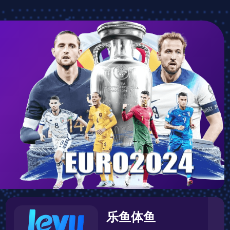
上海市徐汇区宜山路700号B2号楼303
页
了解
南宫相信品牌的力量官方网站
落地项目
新闻
服务方向
接洽
NG相信品牌的力量官网