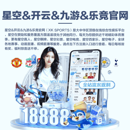
新闻纵览
首页
新闻纵览