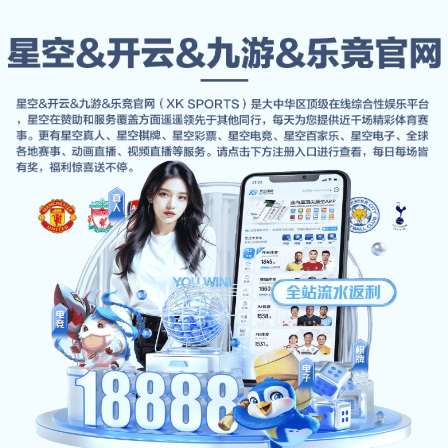
落地项目
首页
落地项目