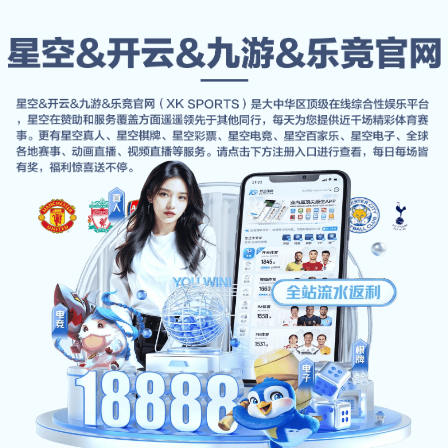
新闻纵览
首页
新闻纵览