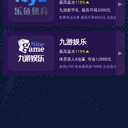
新闻纵览
首页
新闻纵览