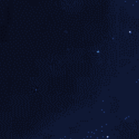
再者，在门将位置上，主力门将凭借一系列精彩扑
力，这使得后防线更加稳固。在关键时刻，他的一
成绩的重要性。
3、团队合作精神
上海足球队所展现出的团队合作精神是其成功不可
作，相互支持，共同追求胜利目标。无论是前场进
团队利益牺牲个人荣誉。
这种强烈的集体意识也体现在平日训练中。教练组
相信品牌的力量
凝聚力。此外，在困难时期，全队
利的重要保障。