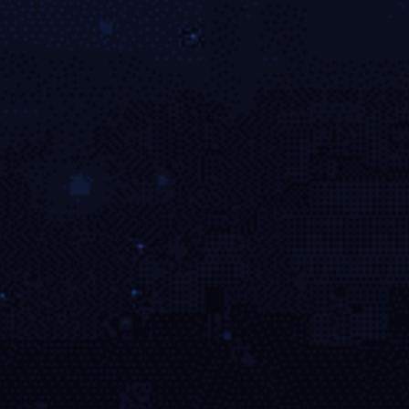
康发展，实现更高目标。
，应对挑战，相信上海足球队将在不久的将来取得更加辉煌
球迷带来更多精彩赛事体验。
下一篇